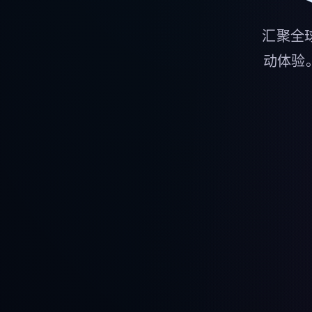
汇聚全
动体验