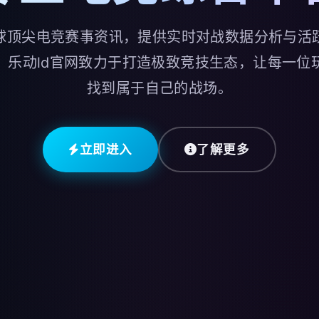
球顶尖电竞赛事资讯，提供实时对战数据分析与活
。乐动ld官网致力于打造极致竞技生态，让每一位
找到属于自己的战场。
立即进入
了解更多