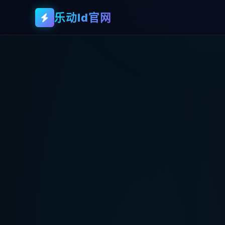
乐动ld官网