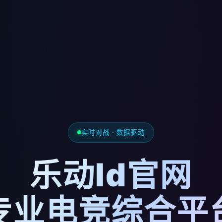
实时对战 · 数据驱动
乐动ld官网
专业电竞综合平