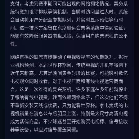
支付。考虑到赛事期间可能出现的网络拥堵情况，票务系
统特意加设了排队等候机制，当瞬时访问量过大时，系统
会自动将用户分配至虚拟队列，并实时显示预估等待时
间。这一技术方案曾在东京奥运会票务系统中得到验证，
能够有效降低服务器崩盘风险，保障用户购票流程的公平
性。
网络直播的缺席直接推动了电视收视率的预期飙升。据行
业机构预测，本届世界杯期间，传统电视的开机率将创下
近年来新高，尤其是晚间黄金时段的比赛，可能吸引数亿
电视观众同时收看。对于电视厂商和有线电视运营商而
言，这是一次难得的复兴契机。许多家庭在多年前就停止
了缴纳有线电视费，转而依赖网络盒子，但这次他们不得
不重新安装天线或续费，只为能看世界杯。家电卖场的电
视机销量在消息公布后明显上涨，特别是大尺寸高清电视
成为紧俏商品。不少球迷甚至开始购买电视棒、信号接收
器等设备，以应对信号覆盖问题。