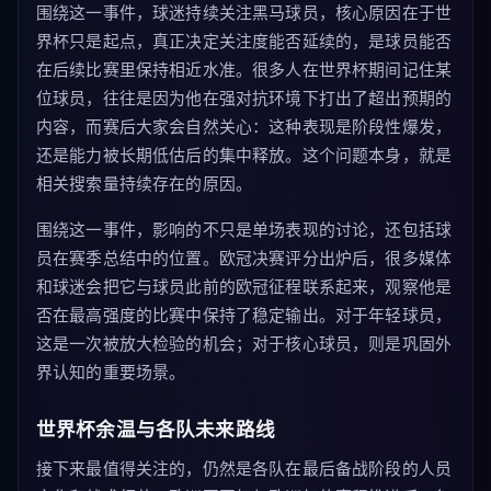
围绕这一事件，球迷持续关注黑马球员，核心原因在于世
界杯只是起点，真正决定关注度能否延续的，是球员能否
在后续比赛里保持相近水准。很多人在世界杯期间记住某
位球员，往往是因为他在强对抗环境下打出了超出预期的
内容，而赛后大家会自然关心：这种表现是阶段性爆发，
还是能力被长期低估后的集中释放。这个问题本身，就是
相关搜索量持续存在的原因。
围绕这一事件，影响的不只是单场表现的讨论，还包括球
员在赛季总结中的位置。欧冠决赛评分出炉后，很多媒体
和球迷会把它与球员此前的欧冠征程联系起来，观察他是
否在最高强度的比赛中保持了稳定输出。对于年轻球员，
这是一次被放大检验的机会；对于核心球员，则是巩固外
界认知的重要场景。
世界杯余温与各队未来路线
接下来最值得关注的，仍然是各队在最后备战阶段的人员