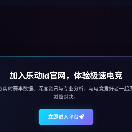
加入乐动ld官网，体验极速电竞
取实时赛事数据、深度资讯与专业分析，与电竞爱好者一起
巅峰对决。
立即进入平台