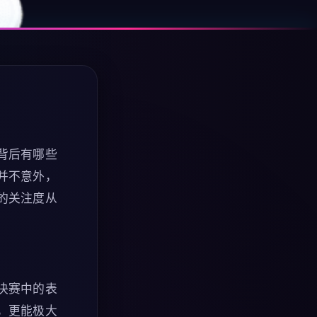
背后有哪些
并不意外，
的关注度从
决赛中的表
，更能极大