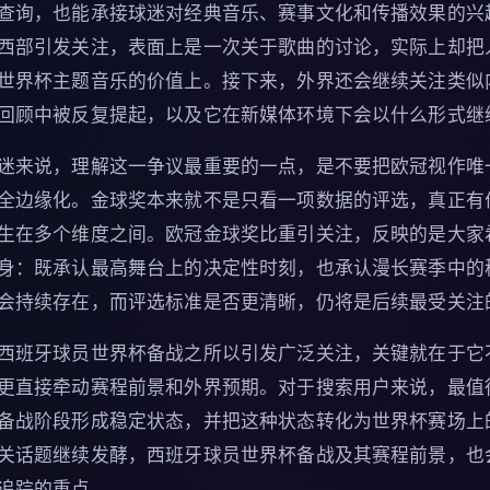
查询，也能承接球迷对经典音乐、赛事文化和传播效果的兴
西部引发关注，表面上是一次关于歌曲的讨论，实际上却把
世界杯主题音乐的价值上。接下来，外界还会继续关注类似
回顾中被反复提起，以及它在新媒体环境下会以什么形式继
迷来说，理解这一争议最重要的一点，是不要把欧冠视作唯
全边缘化。金球奖本来就不是只看一项数据的评选，真正有
生在多个维度之间。欧冠金球奖比重引关注，反映的是大家
身：既承认最高舞台上的决定性时刻，也承认漫长赛季中的
会持续存在，而评选标准是否更清晰，仍将是后续最受关注
西班牙球员世界杯备战之所以引发广泛关注，关键就在于它
更直接牵动赛程前景和外界预期。对于搜索用户来说，最值
备战阶段形成稳定状态，并把这种状态转化为世界杯赛场上
关话题继续发酵，西班牙球员世界杯备战及其赛程前景，也
追踪的重点。